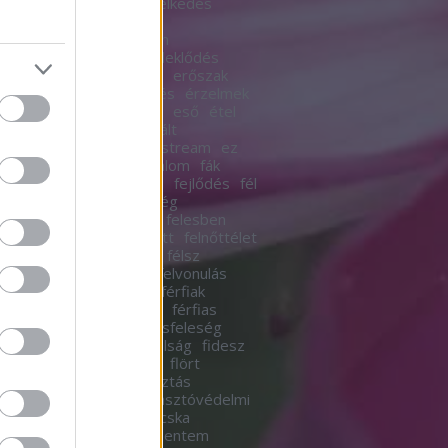
r
emberésember
emelkedés
k
emlékek
empátia
én
esmadár
én így szoktam
hangok
erdeimese
érdeklődés
erkölcs
erkölcsös
erő
erőszak
ka
erotikus
érzékenyítés
érzelmek
esélyegyenlőség
esik
eső
étel
ak
évszakok
extrovertált
evalóságod
eznemmainstream
ez
fa
facebook
fagy
fájdalom
fák
ás
fecskék
fejbendőlel
fejlődés
fél
em
félelmetes
felelősség
ősségvállalás
felelőtlen
felesben
és
felhőszakadás
felnőtt
felnőttélet
t élet
felnőtt tartalom
félsz
ínesség
féltékenység
felvonulás
ista
feminizmus
férfi
férfiak
akésnők
férfiaknak lehet
férfias
ésnő
férfi energia
férjésfeleség
s
fészek
fiatalnő
fiatalság
fidesz
lem
figyelmesség
film
flört
dalom
fogajd el
fogyasztás
sztói társadalom
fogyasztóvédelmi
ny
forgalom
főzés
fricska
ögés
függőség
futni mentem