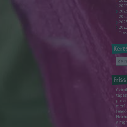
2025
202
2025
2025
2025
2025
Tov
Kere
Friss
Czirá
tapas
poten
merí..
felelő
Norb
a mon