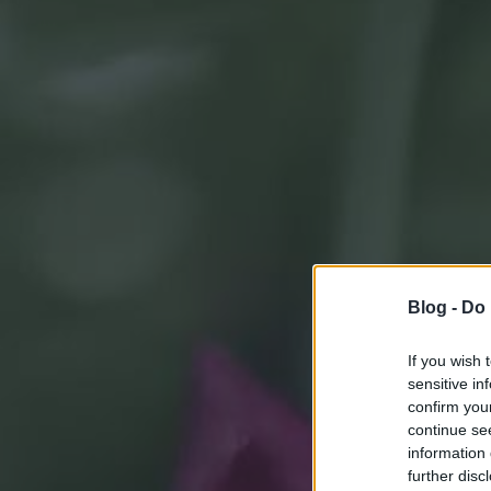
Blog -
Do 
If you wish 
sensitive in
confirm you
continue se
information 
further disc