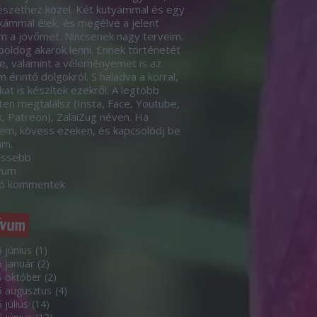
szethez közel. Két kutyámmal és egy
ámmal élek, és megélve a jelent
m a jövőmet. Nincsenek nagy terveim.
boldog akarok lenni. Ennek történetét
le, valamint a véleményemet is az
 érintő dolgokról. S haladva a korral,
kat is készítek ezekről. A legtöbb
eten megtalálsz (Insta, Face, Youtube,
k, Patreon), ZalaiZug néven. Ha
em, kövess ezeken, és kapcsolódj be
ám.
issebb
vum
só kommentek
ívum
 június
(
1
)
 január
(
2
)
 október
(
2
)
5 augusztus
(
4
)
 július
(
14
)