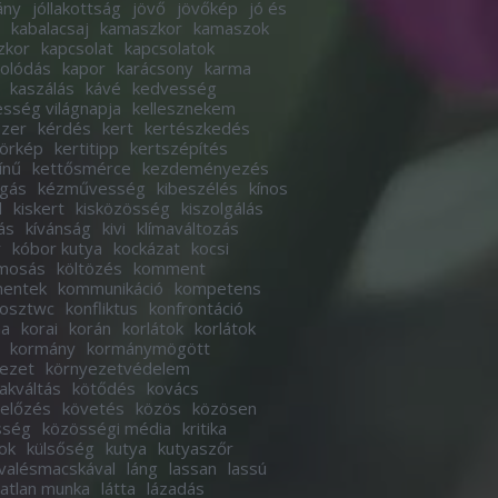
ány
jóllakottság
jövő
jövőkép
jó és
kabalacsaj
kamaszkor
kamaszok
zkor
kapcsolat
kapcsolatok
olódás
kapor
karácsony
karma
kaszálás
kávé
kedvesség
sség világnapja
kellesznekem
szer
kérdés
kert
kertészkedés
körkép
kertitipp
kertszépítés
ínű
kettősmérce
kezdeményezés
ogás
kézművesség
kibeszélés
kínos
d
kiskert
kisközösség
kiszolgálás
ás
kívánság
kivi
klímaváltozás
r
kóbor kutya
kockázat
kocsi
imosás
költözés
komment
entek
kommunikáció
kompetens
osztwc
konfliktus
konfrontáció
ha
korai
korán
korlátok
korlátok
kormány
kormánymögött
ezet
környezetvédelem
akváltás
kötődés
kovács
előzés
követés
közös
közösen
sség
közösségi média
kritika
ok
külsőség
kutya
kutyaszőr
valésmacskával
láng
lassan
lassú
tatlan munka
látta
lázadás