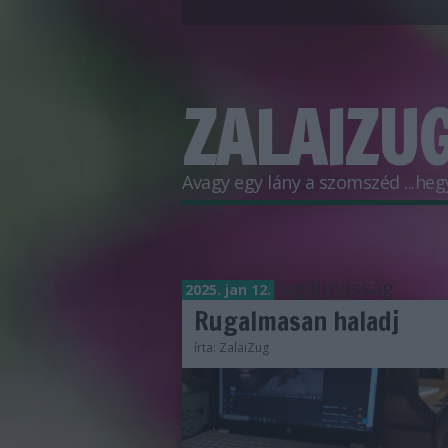
ZALAIZUG
Avagy egy lány a szomszéd ...hegyr
Címkék
»
rugalmasság
2025. jan 12.
Rugalmasan haladj
írta:
ZalaiZug