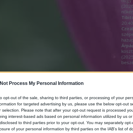
hogy 
(
2026
nőkén
Tibit
20:40
Czirá
szép
hazud
Árpá
koszt
(
2025
beszé
Egyé
Not Process My Personal Information
to opt-out of the sale, sharing to third parties, or processing of your per
Címk
formation for targeted advertising by us, please use the below opt-out s
r selection. Please note that after your opt-out request is processed y
11.11
eing interest-based ads based on personal information utilized by us or
adjeg
akará
disclosed to third parties prior to your opt-out. You may separately opt-
alom
losure of your personal information by third parties on the IAB’s list of