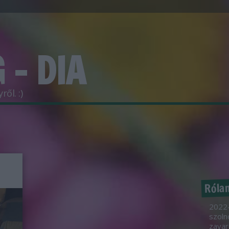
 - DIA
ől. :)
Róla
2022-
szoln
zavar