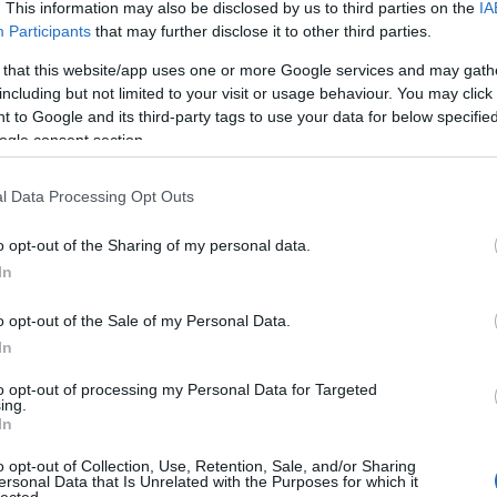
terhe
. This information may also be disclosed by us to third parties on the
IA
árnyo
Participants
that may further disclose it to other third parties.
autó
árnya
 that this website/app uses one or more Google services and may gath
bánta
including but not limited to your visit or usage behaviour. You may click 
basz
 to Google and its third-party tags to use your data for below specifi
üveg
besz
ogle consent section.
bizal
bókol
l Data Processing Opt Outs
Buda
bullyi
cinke
o opt-out of the Sharing of my personal data.
csekk
In
csúfo
degra
dícsé
o opt-out of the Sale of my Personal Data.
égbol
In
egyé
egys
to opt-out of processing my Personal Data for Targeted
éjjel
ing.
élete
In
éljam
elmúl
o opt-out of Collection, Use, Retention, Sale, and/or Sharing
első 
ersonal Data that Is Unrelated with the Purposes for which it
lected.