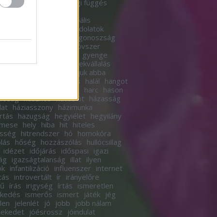
a
gazdagság
gazdasági függés
sági mobilitás
gender
erelmélet
globális
globális
elegedés
gondolat
gondolatok
olkodás
gondoskodás
gonoszság
etés
great reset
gumióvszer
rlás
gyár
gyári munka
gyenge
ek
gyereknevelés
gyerekvállalás
s
gyorsan
gyűrű
hagyjuk abba
ma
hagyomány
haladás
halál
hangot
ánytorgatás
haragszol?
harc
hason
lóság
hasznos
havas út
házasság
lat
háziasszony
házimunka
rtás
hazugság
hegyiélet
hegyilány
imese
hely
hiba
hit
hiteles
esség
hitrendszer
hó
homokóra
lás
hőség
hozzászólás
hullócsillag
idézet
időjárás
időspasi
igazi
ág
igazságtalanság
illat
ilyen
ok
infantilizáció
influenszer
internet
tás
introvertált
ír
irányelőre
tű
írás
irigység
írtás
ismeretlen
rkedés
ismerős
ismert
játék
jég
elen
jelenlét
jó
jobb
jobb nálam
lekedet
jóésrossz
jóindulat