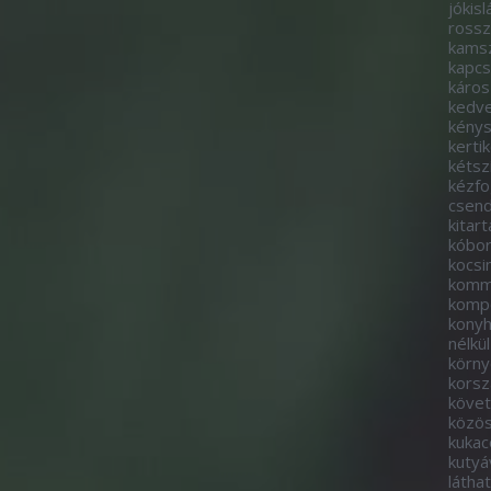
jókisl
rossz
kams
kapcs
káros
kedve
kény
kerti
kétsz
kézf
csen
kitart
kóbo
kocs
komm
komp
kony
nélkül
körny
korsz
követ
közö
kukac
kutyá
látha