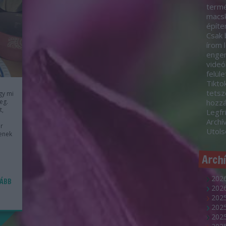
termé
macsk
építe
Csak 
írom 
engem
videó
felül
Tikto
tetsz
gy mi
eg.
hozz
t,
Legfr
Archí
or
Utol
yenek
Arch
2026
ÁBB
2026
2025
202
2025