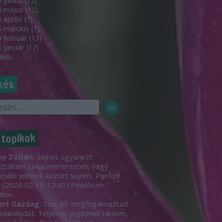
 június
(
12
)
5 május
(
12
)
 április
(
7
)
 március
(
7
)
 február
(
13
)
 január
(
17
)
ább
...
sés
 topikok
ky Zoltán:
Sajnos ugyanezt
ztaltam sok ismererösöm, vagy
ciális jelöltek között sajnos. Persze
.
(
2026.02.15. 12:41
)
Felelősen
tlen
ert Gazdag:
Szia. Jól megfogalmaztad
dandodat. Teljesen jogosnak tartom,