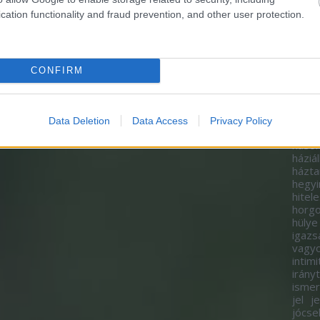
gazd
cation functionality and fraud prevention, and other user protection.
gazda
gend
felm
gond
görg
CONFIRM
gyako
gyer
gyor
hagy
Data Deletion
Data Access
Privacy Policy
ad
h
hason
háziál
házta
hegy
hitel
horgo
hülye
igazs
vagy
intimi
irány
isme
jel
j
jócse