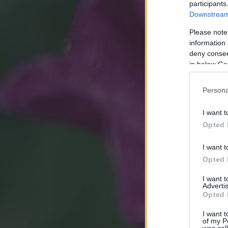
participants
Downstream 
Please note
information 
deny consent
in below Go
Persona
I want t
Opted 
I want t
Opted 
I want 
Advertis
Opted 
I want t
of my P
was col