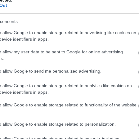
embe
Out
emlé
ének
erdei
consents
erdő
eroti
o allow Google to enable storage related to advertising like cookies on
esély
evice identifiers in apps.
évsz
ezat
van
o allow my user data to be sent to Google for online advertising
favág
s.
félel
felel
to allow Google to send me personalized advertising.
fizet
felnőt
felsz
o allow Google to enable storage related to analytics like cookies on
femin
evice identifiers in apps.
férfi
férfi
o allow Google to enable storage related to functionality of the website
festé
figye
foga
fogya
o allow Google to enable storage related to personalization.
törvé
fröcs
o allow Google to enable storage related to security, including