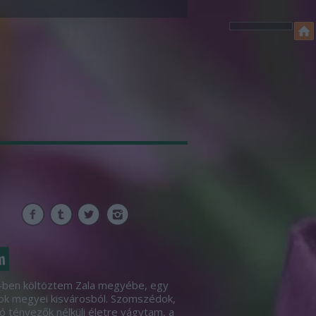
m
ben költöztem Zala megyébe, egy
ok megyei kisvárosból. Szomszédok,
ó tényezők nélküli életre vágytam, a