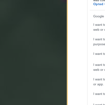
Opted 
Google 
I want t
web or d
I want t
purpose
I want 
I want t
web or d
I want t
or app.
I want t
I want t