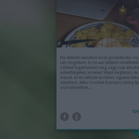
Ma délelőtt nekiültem kicsit gondolkodni. Ho
van mögöttem, és mi van előttem-remélhetől
Célokat fogalmaztam meg, vagy csak álmoka
eshetőségeket, terveket? Majd meglátom, mi
marad, és mi változik az idővel. Ugyanis mik
idejöttem, akkor is voltak bizonyos szintig il
a tarsolyomban,…
TOV