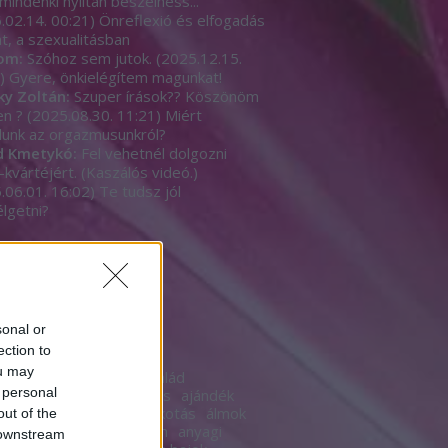
mindenki nyíltan beszèlhess...
.02.14. 00:21
)
Önreflexió és elfogadás
t, a szexualitásban
om:
Szóhoz sem jutok.
(
2025.12.15.
)
Gyere, önkielégítem magunkat!
ky Zoltán:
Szuper írások?? Köszönöm
en ?
(
2025.08.30. 11:21
)
Miért
unk az orgazmusunkról?
d Kmetykó:
Fel vehetnél dolgozni
-kvártéjért. (Kaszálós videó.)
.06.01. 16:02
)
Te tudsz jól
lgetni?
b
sonal or
ék
ection to
ou may
18
18+
acsaládazcsalád
 personal
yesélyt
advent
agyalás
ajándék
s
akarat
álarc
álca
alkotás
álmok
out of the
szék
alternatíva
anonim
anyagi
 downstream