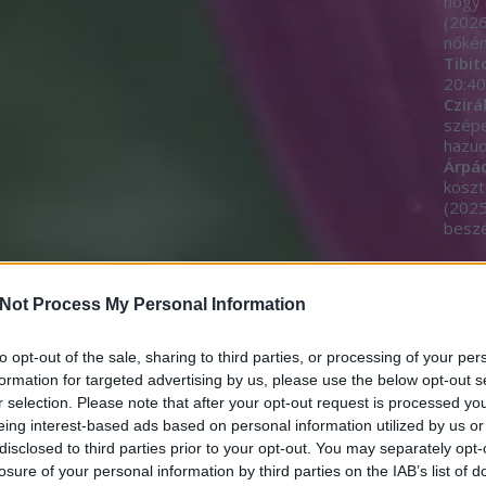
hogy 
(
2026
nőkén
Tibit
20:40
Czirá
szép
hazud
Árpá
koszt
(
2025
beszé
Egyé
Not Process My Personal Information
to opt-out of the sale, sharing to third parties, or processing of your per
Címk
formation for targeted advertising by us, please use the below opt-out s
r selection. Please note that after your opt-out request is processed y
11.11
eing interest-based ads based on personal information utilized by us or
adjeg
akará
disclosed to third parties prior to your opt-out. You may separately opt-
alom
losure of your personal information by third parties on the IAB’s list of