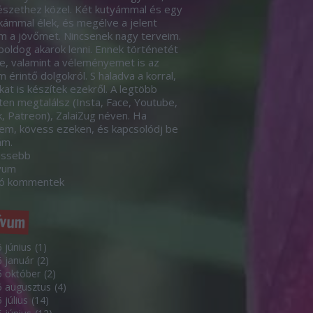
szethez közel. Két kutyámmal és egy
ámmal élek, és megélve a jelent
m a jövőmet. Nincsenek nagy terveim.
boldog akarok lenni. Ennek történetét
le, valamint a véleményemet is az
 érintő dolgokról. S haladva a korral,
kat is készítek ezekről. A legtöbb
eten megtalálsz (Insta, Face, Youtube,
k, Patreon), ZalaiZug néven. Ha
em, kövess ezeken, és kapcsolódj be
ám.
issebb
vum
só kommentek
ívum
 június
(
1
)
 január
(
2
)
 október
(
2
)
5 augusztus
(
4
)
 július
(
14
)