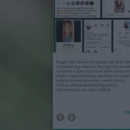
Reggel épp tiktokon pörgettem egy kicsit, mi
megálltam egy videónál, ahol egy lány beszél
valamiről. A téma most kevésbé érdekes, mi
inkább maga a jelenség: interneten keresztül
hallgatunk meg embereket, nemtől, kortól,
földrajzi elhelyezkedéstől függetlenül.
Véleményeket, sztorikat, múltbeli…
TOV