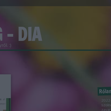
 - DIA
ől. :)
Róla
2022-
szoln
zavar