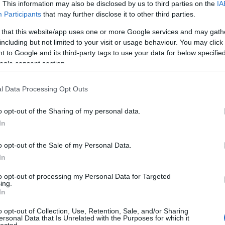
terhe
. This information may also be disclosed by us to third parties on the
IA
árnyo
Participants
that may further disclose it to other third parties.
autó
árnya
 that this website/app uses one or more Google services and may gath
bánta
including but not limited to your visit or usage behaviour. You may click 
basz
 to Google and its third-party tags to use your data for below specifi
üveg
besz
ogle consent section.
bizal
bókol
l Data Processing Opt Outs
Buda
bullyi
cinke
o opt-out of the Sharing of my personal data.
csekk
In
csúfo
degra
dícsé
o opt-out of the Sale of my Personal Data.
égbol
In
egyé
egys
to opt-out of processing my Personal Data for Targeted
éjjel
ing.
élete
In
éljam
elmúl
o opt-out of Collection, Use, Retention, Sale, and/or Sharing
első 
ersonal Data that Is Unrelated with the Purposes for which it
lected.