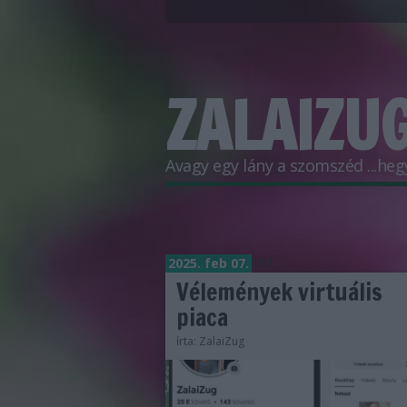
ZALAIZUG
Avagy egy lány a szomszéd ...hegyr
Címkék
»
net
2025. feb 07.
Vélemények virtuális
piaca
írta:
ZalaiZug