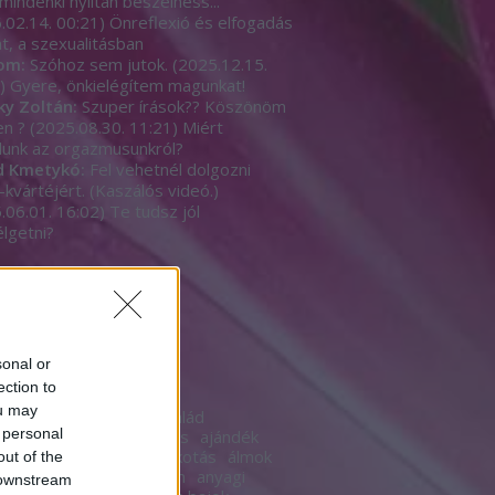
mindenki nyíltan beszèlhess...
.02.14. 00:21
)
Önreflexió és elfogadás
t, a szexualitásban
om:
Szóhoz sem jutok.
(
2025.12.15.
)
Gyere, önkielégítem magunkat!
ky Zoltán:
Szuper írások?? Köszönöm
en ?
(
2025.08.30. 11:21
)
Miért
unk az orgazmusunkról?
d Kmetykó:
Fel vehetnél dolgozni
-kvártéjért. (Kaszálós videó.)
.06.01. 16:02
)
Te tudsz jól
lgetni?
b
sonal or
ék
ection to
ou may
18
18+
acsaládazcsalád
 personal
yesélyt
advent
agyalás
ajándék
s
akarat
álarc
álca
alkotás
álmok
out of the
szék
alternatíva
anonim
anyagi
 downstream