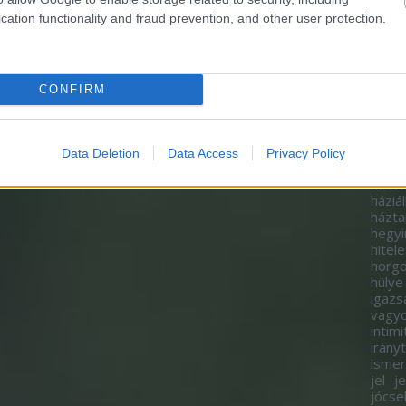
gazd
cation functionality and fraud prevention, and other user protection.
gazda
gend
felm
gond
görg
CONFIRM
gyako
gyer
gyor
hagy
Data Deletion
Data Access
Privacy Policy
ad
h
hason
háziál
házta
hegy
hitel
horgo
hülye
igazs
vagy
intimi
irány
isme
jel
j
jócse