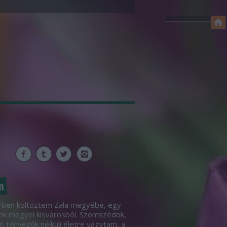
m
ben költöztem Zala megyébe, egy
ok megyei kisvárosból. Szomszédok,
ó tényezők nélküli életre vágytam, a