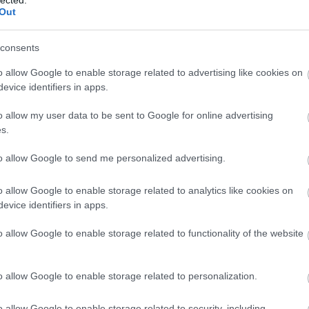
embe
Out
emlé
ének
erdei
consents
erdő
eroti
o allow Google to enable storage related to advertising like cookies on
esély
evice identifiers in apps.
évsz
ezat
van
o allow my user data to be sent to Google for online advertising
favág
s.
félel
felel
to allow Google to send me personalized advertising.
fizet
felnőt
felsz
o allow Google to enable storage related to analytics like cookies on
femin
evice identifiers in apps.
férfi
férfi
o allow Google to enable storage related to functionality of the website
festé
figye
foga
fogya
o allow Google to enable storage related to personalization.
törvé
fröcs
o allow Google to enable storage related to security, including