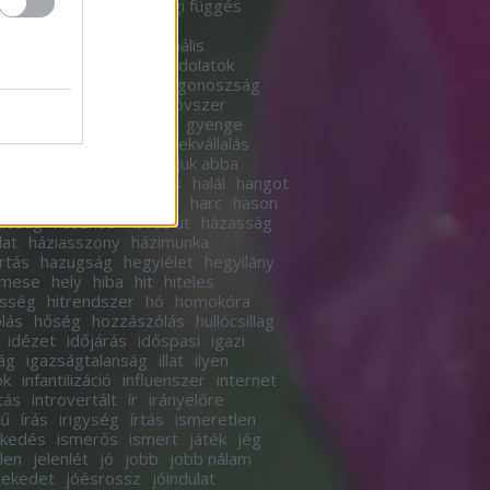
a
gazdagság
gazdasági függés
sági mobilitás
gender
erelmélet
globális
globális
elegedés
gondolat
gondolatok
olkodás
gondoskodás
gonoszság
etés
great reset
gumióvszer
rlás
gyár
gyári munka
gyenge
ek
gyereknevelés
gyerekvállalás
s
gyorsan
gyűrű
hagyjuk abba
ma
hagyomány
haladás
halál
hangot
ánytorgatás
haragszol?
harc
hason
lóság
hasznos
havas út
házasság
lat
háziasszony
házimunka
rtás
hazugság
hegyiélet
hegyilány
imese
hely
hiba
hit
hiteles
esség
hitrendszer
hó
homokóra
lás
hőség
hozzászólás
hullócsillag
idézet
időjárás
időspasi
igazi
ág
igazságtalanság
illat
ilyen
ok
infantilizáció
influenszer
internet
tás
introvertált
ír
irányelőre
tű
írás
irigység
írtás
ismeretlen
rkedés
ismerős
ismert
játék
jég
elen
jelenlét
jó
jobb
jobb nálam
lekedet
jóésrossz
jóindulat