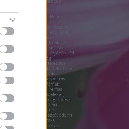
r
emberésember
emelkedés
k
emlékek
empátia
én
esmadár
én így szoktam
hangok
erdeimese
érdeklődés
erkölcs
erkölcsös
erő
erőszak
ka
erotikus
érzékenyítés
érzelmek
esélyegyenlőség
esik
eső
étel
ak
évszakok
extrovertált
evalóságod
eznemmainstream
ez
fa
facebook
fagy
fájdalom
fák
ás
fecskék
fejbendőlel
fejlődés
fél
em
félelmetes
felelősség
ősségvállalás
felelőtlen
felesben
és
felhőszakadás
felnőtt
felnőttélet
t élet
felnőtt tartalom
félsz
ínesség
féltékenység
felvonulás
ista
feminizmus
férfi
férfiak
akésnők
férfiaknak lehet
férfias
ésnő
férfi energia
férjésfeleség
s
fészek
fiatalnő
fiatalság
fidesz
lem
figyelmesség
film
flört
dalom
fogajd el
fogyasztás
sztói társadalom
fogyasztóvédelmi
ny
forgalom
főzés
fricska
ögés
függőség
futni mentem