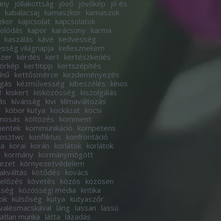
ány
jóllakottság
jövő
jövőkép
jó és
kabalacsaj
kamaszkor
kamaszok
zkor
kapcsolat
kapcsolatok
olódás
kapor
karácsony
karma
kaszálás
kávé
kedvesség
sség világnapja
kellesznekem
szer
kérdés
kert
kertészkedés
körkép
kertitipp
kertszépítés
ínű
kettősmérce
kezdeményezés
ogás
kézművesség
kibeszélés
kínos
d
kiskert
kisközösség
kiszolgálás
ás
kívánság
kivi
klímaváltozás
r
kóbor kutya
kockázat
kocsi
imosás
költözés
komment
entek
kommunikáció
kompetens
osztwc
konfliktus
konfrontáció
ha
korai
korán
korlátok
korlátok
kormány
kormánymögött
ezet
környezetvédelem
akváltás
kötődés
kovács
előzés
követés
közös
közösen
sség
közösségi média
kritika
ok
külsőség
kutya
kutyaszőr
valésmacskával
láng
lassan
lassú
tatlan munka
látta
lázadás