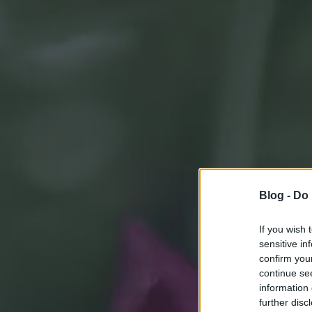
Blog -
Do 
If you wish 
sensitive in
confirm you
continue se
information 
further disc