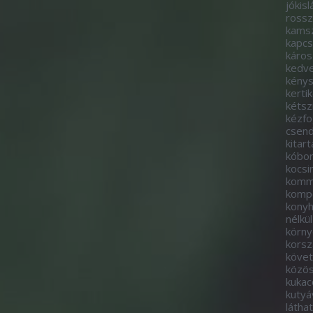
jókisl
rossz
kams
kapcs
káros
kedve
kény
kerti
kétsz
kézf
csen
kitart
kóbo
kocs
komm
komp
kony
nélkül
körny
korsz
követ
közö
kukac
kutyá
látha