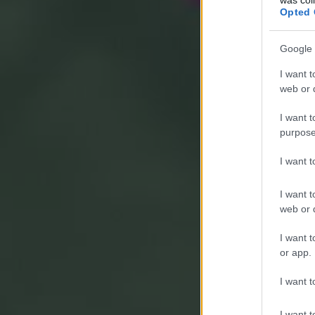
Opted 
Google 
I want t
web or d
I want t
purpose
I want 
I want t
web or d
I want t
or app.
I want t
I want t