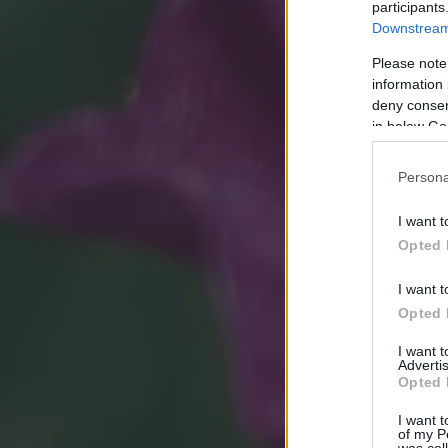
participants
Downstream 
Please note
information 
deny consent
in below Go
Persona
I want t
Opted 
I want t
Opted 
I want 
Advertis
Opted 
I want t
of my P
was col