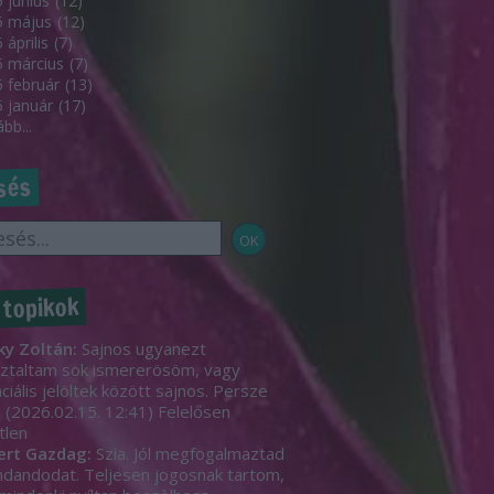
 június
(
12
)
5 május
(
12
)
 április
(
7
)
 március
(
7
)
 február
(
13
)
 január
(
17
)
ább
...
sés
 topikok
ky Zoltán:
Sajnos ugyanezt
ztaltam sok ismererösöm, vagy
ciális jelöltek között sajnos. Persze
.
(
2026.02.15. 12:41
)
Felelősen
tlen
ert Gazdag:
Szia. Jól megfogalmaztad
dandodat. Teljesen jogosnak tartom,