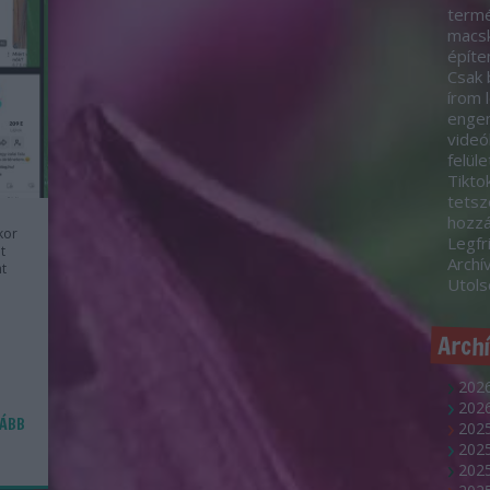
termé
macsk
építe
Csak 
írom 
engem
videó
felül
Tikto
tetsz
hozz
kor
Legfr
t
Archí
nt
Utol
Arch
2026
2026
ÁBB
2025
202
2025