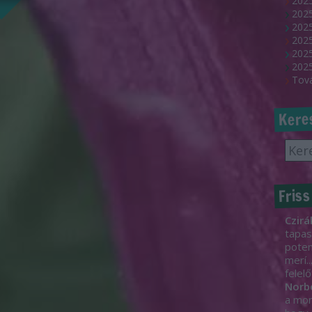
2025
202
2025
2025
2025
2025
Tov
Kere
Friss
Czirá
tapas
poten
merí..
felelő
Norb
a mon