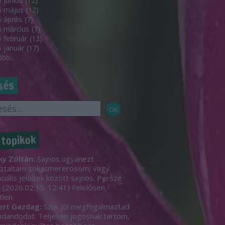
 június
(
12
)
5 május
(
12
)
 április
(
7
)
 március
(
7
)
 február
(
13
)
 január
(
17
)
ább
...
sés
 topikok
ky Zoltán:
Sajnos ugyanezt
ztaltam sok ismererösöm, vagy
ciális jelöltek között sajnos. Persze
.
(
2026.02.15. 12:41
)
Felelősen
tlen
ert Gazdag:
Szia. Jól megfogalmaztad
dandodat. Teljesen jogosnak tartom,