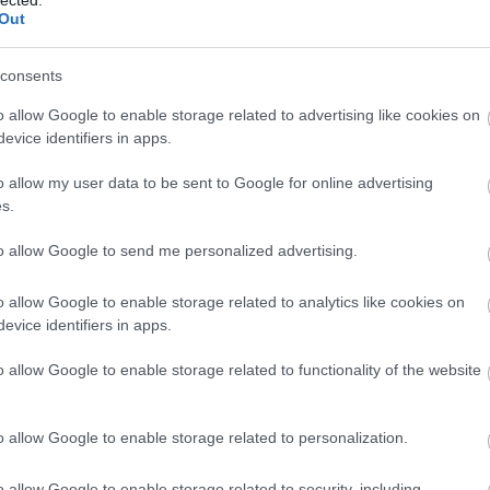
embe
Out
emlé
ének
erdei
consents
erdő
eroti
o allow Google to enable storage related to advertising like cookies on
esély
evice identifiers in apps.
évsz
ezat
van
o allow my user data to be sent to Google for online advertising
favág
s.
félel
felel
to allow Google to send me personalized advertising.
fizet
felnőt
felsz
o allow Google to enable storage related to analytics like cookies on
femin
evice identifiers in apps.
férfi
férfi
o allow Google to enable storage related to functionality of the website
festé
figye
foga
fogya
o allow Google to enable storage related to personalization.
törvé
fröcs
o allow Google to enable storage related to security, including