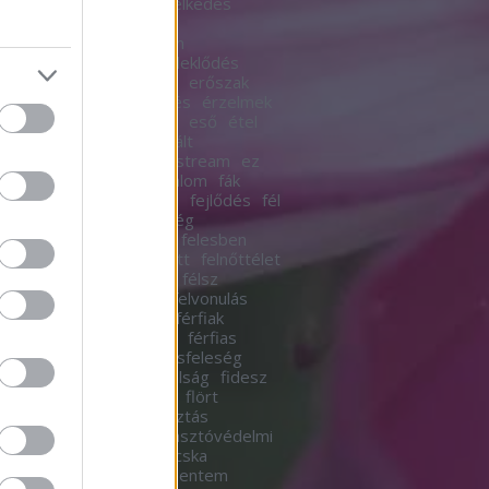
r
emberésember
emelkedés
k
emlékek
empátia
én
esmadár
én így szoktam
hangok
erdeimese
érdeklődés
erkölcs
erkölcsös
erő
erőszak
ka
erotikus
érzékenyítés
érzelmek
esélyegyenlőség
esik
eső
étel
ak
évszakok
extrovertált
evalóságod
eznemmainstream
ez
fa
facebook
fagy
fájdalom
fák
ás
fecskék
fejbendőlel
fejlődés
fél
em
félelmetes
felelősség
ősségvállalás
felelőtlen
felesben
és
felhőszakadás
felnőtt
felnőttélet
t élet
felnőtt tartalom
félsz
ínesség
féltékenység
felvonulás
ista
feminizmus
férfi
férfiak
akésnők
férfiaknak lehet
férfias
ésnő
férfi energia
férjésfeleség
s
fészek
fiatalnő
fiatalság
fidesz
lem
figyelmesség
film
flört
dalom
fogajd el
fogyasztás
sztói társadalom
fogyasztóvédelmi
ny
forgalom
főzés
fricska
ögés
függőség
futni mentem