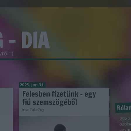
 - DIA
ől. :)
2025. jan 31.
Felesben fizetünk - egy
fiú szemszögéből
Róla
írta:
ZalaiZug
2022-
szoln
zavar