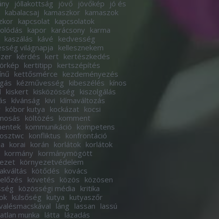
ány
jóllakottság
jövő
jövőkép
jó és
kabalacsaj
kamaszkor
kamaszok
zkor
kapcsolat
kapcsolatok
olódás
kapor
karácsony
karma
kaszálás
kávé
kedvesség
sség világnapja
kellesznekem
szer
kérdés
kert
kertészkedés
körkép
kertitipp
kertszépítés
ínű
kettősmérce
kezdeményezés
ogás
kézművesség
kibeszélés
kínos
d
kiskert
kisközösség
kiszolgálás
ás
kívánság
kivi
klímaváltozás
r
kóbor kutya
kockázat
kocsi
imosás
költözés
komment
entek
kommunikáció
kompetens
osztwc
konfliktus
konfrontáció
ha
korai
korán
korlátok
korlátok
kormány
kormánymögött
ezet
környezetvédelem
akváltás
kötődés
kovács
előzés
követés
közös
közösen
sség
közösségi média
kritika
ok
külsőség
kutya
kutyaszőr
valésmacskával
láng
lassan
lassú
tatlan munka
látta
lázadás