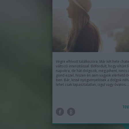
Végre elhívott találkozóra. Már két hete chate
változó intenzitással. Előfordult, hogy eltűnt 
napokra, de hát dolgozik, meg pihent, nincs i
gond ezzel, hiszen én sem vagyok elérhető 0
ben. Bár, kissé nyögvenyelősek a dolgok néh
lehet csak tapasztalatlan, izgul vagy óvatos.…
TOV