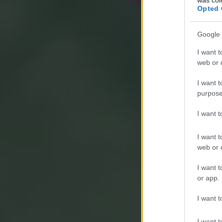
Opted 
Google 
I want t
web or d
I want t
purpose
I want 
I want t
web or d
I want t
or app.
I want t
I want t