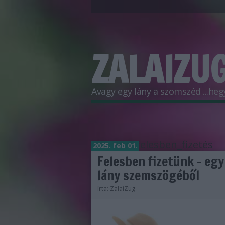
ZALAIZUG
Avagy egy lány a szomszéd ...hegyr
Címkék
»
felesben_fizetés
2025. feb 01.
Felesben fizetünk - egy
lány szemszögéből
írta:
ZalaiZug