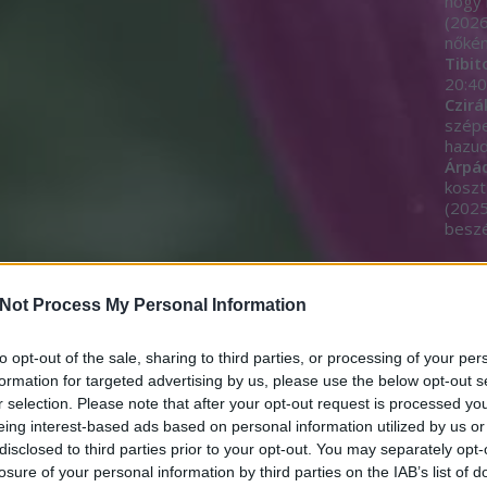
hogy 
(
2026
nőkén
Tibit
20:40
Czirá
szép
hazud
Árpá
koszt
(
2025
beszé
Egyé
Not Process My Personal Information
to opt-out of the sale, sharing to third parties, or processing of your per
Címk
formation for targeted advertising by us, please use the below opt-out s
r selection. Please note that after your opt-out request is processed y
11.11
eing interest-based ads based on personal information utilized by us or
adjeg
akará
disclosed to third parties prior to your opt-out. You may separately opt-
alom
losure of your personal information by third parties on the IAB’s list of