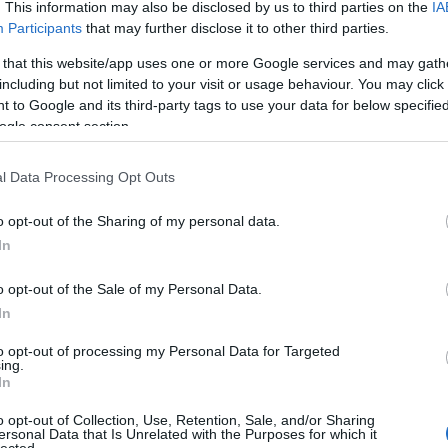
terhe
. This information may also be disclosed by us to third parties on the
IA
árnyo
Participants
that may further disclose it to other third parties.
autó
árnya
 that this website/app uses one or more Google services and may gath
bánta
including but not limited to your visit or usage behaviour. You may click 
basz
 to Google and its third-party tags to use your data for below specifi
üveg
besz
ogle consent section.
bizal
bókol
l Data Processing Opt Outs
Buda
bullyi
cinke
o opt-out of the Sharing of my personal data.
csekk
In
csúfo
degra
dícsé
o opt-out of the Sale of my Personal Data.
égbol
In
egyé
egys
to opt-out of processing my Personal Data for Targeted
éjjel
ing.
élete
In
éljam
elmúl
o opt-out of Collection, Use, Retention, Sale, and/or Sharing
első 
ersonal Data that Is Unrelated with the Purposes for which it
lected.