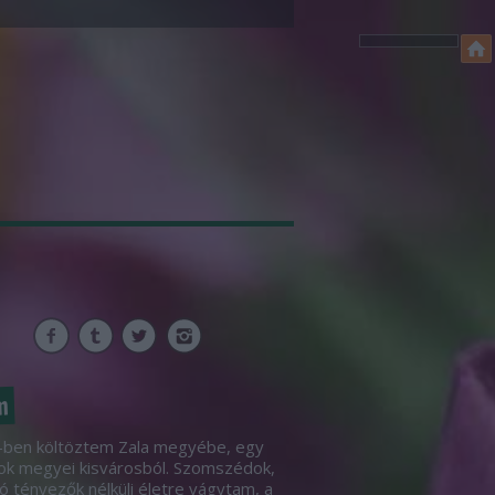
m
ben költöztem Zala megyébe, egy
ok megyei kisvárosból. Szomszédok,
ó tényezők nélküli életre vágytam, a