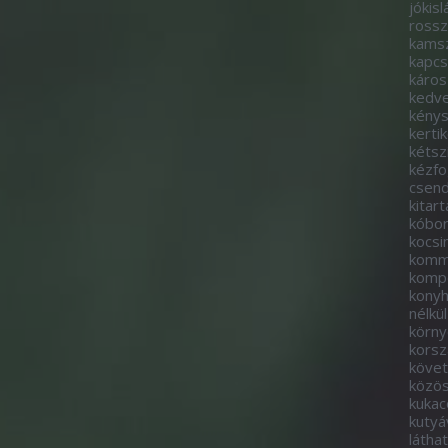
jókisl
rossz
kams
kapcs
káros
kedve
kény
kerti
kétsz
kézf
csen
kitart
kóbo
kocs
komm
komp
kony
nélkül
körny
korsz
követ
közö
kukac
kutyá
látha