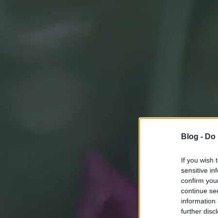
Blog -
Do 
If you wish 
sensitive in
confirm you
continue se
information 
further disc