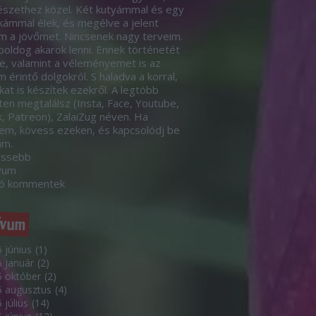
szethez közel. Két kutyámmal és egy
ámmal élek, és megélve a jelent
m a jövőmet. Nincsenek nagy terveim.
boldog akarok lenni. Ennek történetét
le, valamint a véleményemet is az
 érintő dolgokról. S haladva a korral,
kat is készítek ezekről. A legtöbb
eten megtalálsz (Insta, Face, Youtube,
k, Patreon), ZalaiZug néven. Ha
em, kövess ezeken, és kapcsolódj be
ám.
issebb
vum
só kommentek
ívum
 június
(
1
)
 január
(
2
)
 október
(
2
)
5 augusztus
(
4
)
 július
(
14
)