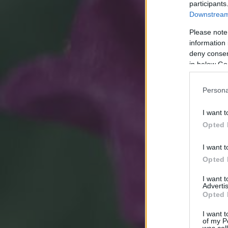
participants
Downstream 
Please note
information 
deny consent
in below Go
Persona
I want t
Opted 
I want t
Opted 
I want 
Advertis
Opted 
I want t
of my P
was col