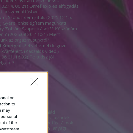
mindenki nyíltan beszèlhess...
.02.14. 00:21
)
Önreflexió és elfogadás
t, a szexualitásban
om:
Szóhoz sem jutok.
(
2025.12.15.
)
Gyere, önkielégítem magunkat!
ky Zoltán:
Szuper írások?? Köszönöm
en ?
(
2025.08.30. 11:21
)
Miért
unk az orgazmusunkról?
d Kmetykó:
Fel vehetnél dolgozni
-kvártéjért. (Kaszálós videó.)
.06.01. 16:02
)
Te tudsz jól
lgetni?
b
sonal or
ék
ection to
ou may
18
18+
acsaládazcsalád
 personal
yesélyt
advent
agyalás
ajándék
s
akarat
álarc
álca
alkotás
álmok
out of the
szék
alternatíva
anonim
anyagi
 downstream