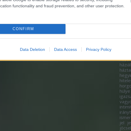
gazd
cation functionality and fraud prevention, and other user protection.
gazda
gend
felm
gond
görg
CONFIRM
gyako
gyer
gyor
hagy
Data Deletion
Data Access
Privacy Policy
ad
h
hason
háziál
házta
hegy
hitel
horgo
hülye
igazs
vagy
intimi
irány
isme
jel
j
jócse