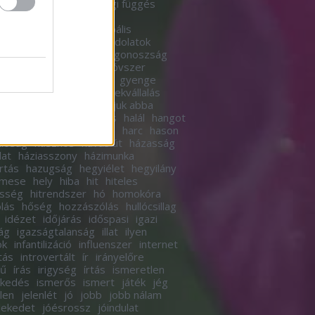
a
gazdagság
gazdasági függés
sági mobilitás
gender
erelmélet
globális
globális
elegedés
gondolat
gondolatok
olkodás
gondoskodás
gonoszság
etés
great reset
gumióvszer
rlás
gyár
gyári munka
gyenge
ek
gyereknevelés
gyerekvállalás
s
gyorsan
gyűrű
hagyjuk abba
ma
hagyomány
haladás
halál
hangot
ánytorgatás
haragszol?
harc
hason
lóság
hasznos
havas út
házasság
lat
háziasszony
házimunka
rtás
hazugság
hegyiélet
hegyilány
imese
hely
hiba
hit
hiteles
esség
hitrendszer
hó
homokóra
lás
hőség
hozzászólás
hullócsillag
idézet
időjárás
időspasi
igazi
ág
igazságtalanság
illat
ilyen
ok
infantilizáció
influenszer
internet
tás
introvertált
ír
irányelőre
tű
írás
irigység
írtás
ismeretlen
rkedés
ismerős
ismert
játék
jég
elen
jelenlét
jó
jobb
jobb nálam
lekedet
jóésrossz
jóindulat