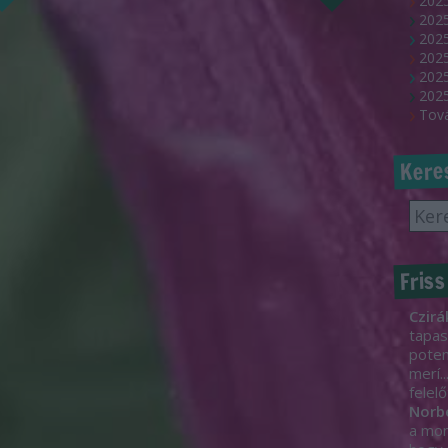
2025
202
2025
2025
2025
2025
Tov
Kere
Friss
Czirá
tapas
poten
merí..
felelő
Norb
a mon