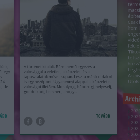
termé
macsk
építe
Csak 
írom 
engem
videó
felül
Tikto
tetsz
hozz
lünk,
A történet kitalált. Bárminemű egyezés a
Legfr
fél-egy
valósággal a véletlen, a képzelet..és a
Archí
s
tapasztalatok műve csupán. Lesz a másik oldalról
Utol
-24-
is egy nézőpont. Ugyanennyi alappal a képzeletet-
a, de
valóságot illetően. Mosolyogj, háborogj, helyeselj,
gondolkodj, felismerj, ahogy…
Arch
2026
ÁBB
TOVÁBB
2026
2025
202
2025