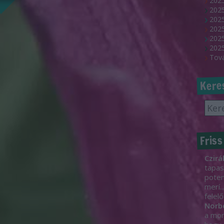
2025
202
2025
2025
2025
2025
Tov
Kere
Friss
Czirá
tapas
poten
merí..
felelő
Norb
a mon