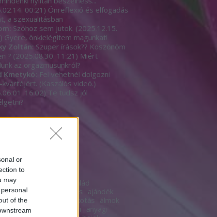
mindenki nyíltan beszèlhess...
.02.14. 00:21
)
Önreflexió és elfogadás
t, a szexualitásban
om:
Szóhoz sem jutok.
(
2025.12.15.
)
Gyere, önkielégítem magunkat!
ky Zoltán:
Szuper írások?? Köszönöm
en ?
(
2025.08.30. 11:21
)
Miért
unk az orgazmusunkról?
d Kmetykó:
Fel vehetnél dolgozni
-kvártéjért. (Kaszálós videó.)
.06.01. 16:02
)
Te tudsz jól
lgetni?
b
sonal or
ék
ection to
ou may
18
18+
acsaládazcsalád
 personal
yesélyt
advent
agyalás
ajándék
s
akarat
álarc
álca
alkotás
álmok
out of the
szék
alternatíva
anonim
anyagi
 downstream