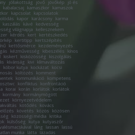
ány
jóllakottság
jövő
jövőkép
jó és
kabalacsaj
kamaszkor
kamaszok
zkor
kapcsolat
kapcsolatok
olódás
kapor
karácsony
karma
kaszálás
kávé
kedvesség
sség világnapja
kellesznekem
szer
kérdés
kert
kertészkedés
körkép
kertitipp
kertszépítés
ínű
kettősmérce
kezdeményezés
ogás
kézművesség
kibeszélés
kínos
d
kiskert
kisközösség
kiszolgálás
ás
kívánság
kivi
klímaváltozás
r
kóbor kutya
kockázat
kocsi
imosás
költözés
komment
entek
kommunikáció
kompetens
osztwc
konfliktus
konfrontáció
ha
korai
korán
korlátok
korlátok
kormány
kormánymögött
ezet
környezetvédelem
akváltás
kötődés
kovács
előzés
követés
közös
közösen
sség
közösségi média
kritika
ok
külsőség
kutya
kutyaszőr
valésmacskával
láng
lassan
lassú
tatlan munka
látta
lázadás