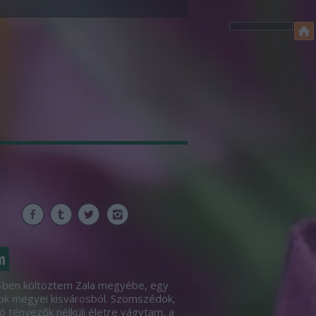
m
ben költöztem Zala megyébe, egy
ok megyei kisvárosból. Szomszédok,
ó tényezők nélküli életre vágytam, a