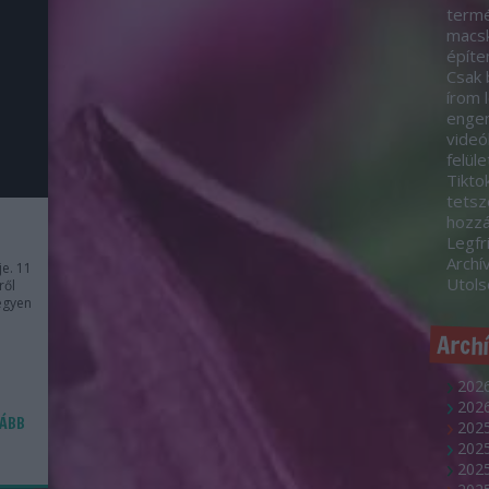
termé
macsk
építe
Csak 
írom 
engem
videó
felül
Tikto
tetsz
hozz
Legfr
Archí
e. 11
Utol
ről
egyen
Arch
2026
2026
ÁBB
2025
202
2025