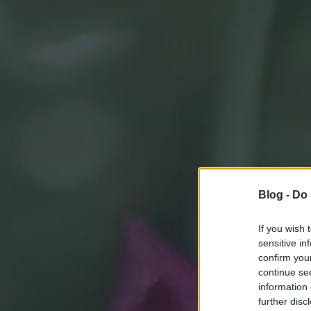
Blog -
Do 
If you wish 
sensitive in
confirm you
continue se
information 
further disc