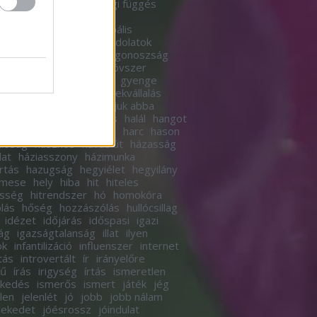
a
gazdagság
gazdasági függés
sági mobilitás
gender
erelmélet
globális
globális
elegedés
gondolat
gondolatok
olkodás
gondoskodás
gonoszság
etés
great reset
gumióvszer
rlás
gyár
gyári munka
gyenge
ek
gyereknevelés
gyerekvállalás
s
gyorsan
gyűrű
hagyjuk abba
ma
hagyomány
haladás
halál
hangot
ánytorgatás
haragszol?
harc
hason
lóság
hasznos
havas út
házasság
lat
háziasszony
házimunka
rtás
hazugság
hegyiélet
hegyilány
imese
hely
hiba
hit
hiteles
esség
hitrendszer
hó
homokóra
lás
hőség
hozzászólás
hullócsillag
idézet
időjárás
időspasi
igazi
ág
igazságtalanság
illat
ilyen
ok
infantilizáció
influenszer
internet
tás
introvertált
ír
irányelőre
tű
írás
irigység
írtás
ismeretlen
rkedés
ismerős
ismert
játék
jég
elen
jelenlét
jó
jobb
jobb nálam
lekedet
jóésrossz
jóindulat