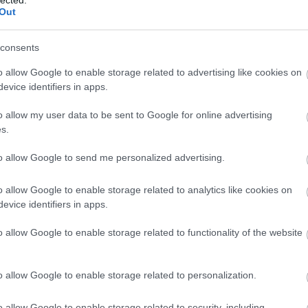
embe
Out
emlé
ének
erdei
consents
erdő
eroti
o allow Google to enable storage related to advertising like cookies on
esély
evice identifiers in apps.
évsz
ezat
van
o allow my user data to be sent to Google for online advertising
favág
s.
félel
felel
to allow Google to send me personalized advertising.
fizet
felnőt
felsz
o allow Google to enable storage related to analytics like cookies on
femin
evice identifiers in apps.
férfi
férfi
o allow Google to enable storage related to functionality of the website
festé
figye
foga
fogya
o allow Google to enable storage related to personalization.
törvé
fröcs
o allow Google to enable storage related to security, including