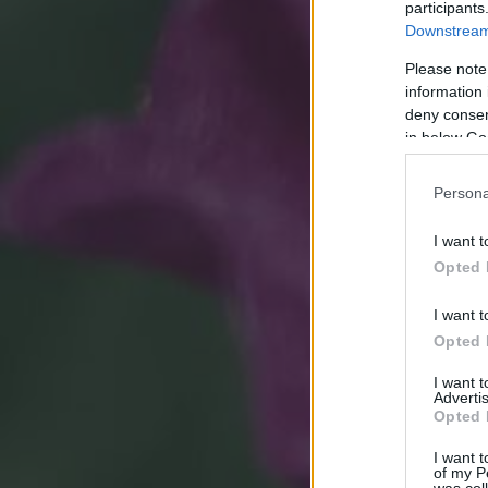
participants
Downstream 
Please note
information 
deny consent
in below Go
Persona
I want t
Opted 
I want t
Opted 
I want 
Advertis
Opted 
I want t
of my P
was col