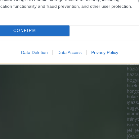
gazd
cation functionality and fraud prevention, and other user protection.
gazda
gend
felm
gond
görg
CONFIRM
gyako
gyer
gyor
hagy
Data Deletion
Data Access
Privacy Policy
ad
h
hason
háziál
házta
hegy
hitel
horgo
hülye
igazs
vagy
intimi
irány
isme
jel
j
jócse