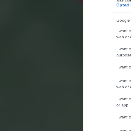
Opted 
Google 
I want t
web or d
I want t
purpose
I want 
I want t
web or d
I want t
or app.
I want t
I want t