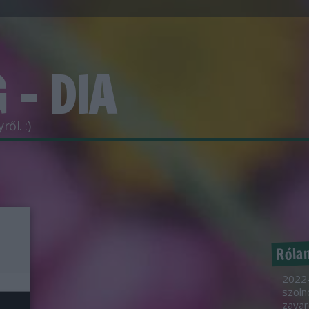
 - DIA
ől. :)
Róla
2022-
szoln
zavar