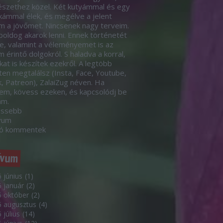
szethez közel. Két kutyámmal és egy
ámmal élek, és megélve a jelent
m a jövőmet. Nincsenek nagy terveim.
boldog akarok lenni. Ennek történetét
le, valamint a véleményemet is az
 érintő dolgokról. S haladva a korral,
kat is készítek ezekről. A legtöbb
eten megtalálsz (Insta, Face, Youtube,
k, Patreon), ZalaiZug néven. Ha
em, kövess ezeken, és kapcsolódj be
ám.
issebb
vum
só kommentek
ívum
 június
(
1
)
 január
(
2
)
 október
(
2
)
5 augusztus
(
4
)
 július
(
14
)