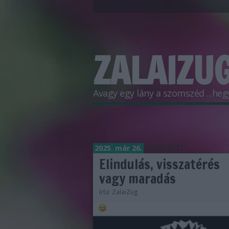
ZALAIZUG
Avagy egy lány a szomszéd ...hegyr
Címkék
»
elégedett
2025. már 26.
Elindulás, visszatérés
vagy maradás
írta:
ZalaiZug