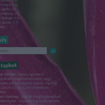
 június
(
12
)
5 május
(
12
)
 április
(
7
)
 március
(
7
)
 február
(
13
)
 január
(
17
)
ább
...
sés
 topikok
ky Zoltán:
Sajnos ugyanezt
ztaltam sok ismererösöm, vagy
ciális jelöltek között sajnos. Persze
.
(
2026.02.15. 12:41
)
Felelősen
tlen
ert Gazdag:
Szia. Jól megfogalmaztad
dandodat. Teljesen jogosnak tartom,