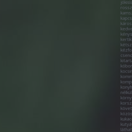
jókisl
rossz
kams
kapcs
káros
kedve
kény
kerti
kétsz
kézf
csen
kitart
kóbo
kocs
komm
komp
kony
nélkül
körny
korsz
követ
közö
kukac
kutyá
látha