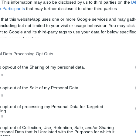
terhe
. This information may also be disclosed by us to third parties on the
IA
árnyo
Participants
that may further disclose it to other third parties.
autó
árnya
 that this website/app uses one or more Google services and may gath
bánta
including but not limited to your visit or usage behaviour. You may click 
basz
 to Google and its third-party tags to use your data for below specifi
üveg
besz
ogle consent section.
bizal
bókol
l Data Processing Opt Outs
Buda
bullyi
cinke
o opt-out of the Sharing of my personal data.
csekk
In
csúfo
degra
dícsé
o opt-out of the Sale of my Personal Data.
égbol
In
egyé
egys
to opt-out of processing my Personal Data for Targeted
éjjel
ing.
élete
In
éljam
elmúl
o opt-out of Collection, Use, Retention, Sale, and/or Sharing
első 
ersonal Data that Is Unrelated with the Purposes for which it
lected.