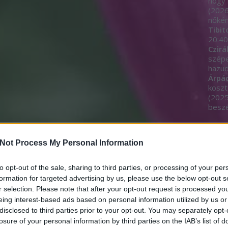
hogy 
(
2026
nőkén
Tibit
20:40
Czirá
szép
hazud
Árpá
koszt
(
2025
beszé
Egyé
Not Process My Personal Information
to opt-out of the sale, sharing to third parties, or processing of your per
Címk
formation for targeted advertising by us, please use the below opt-out s
r selection. Please note that after your opt-out request is processed y
11.11
eing interest-based ads based on personal information utilized by us or
adjeg
akará
disclosed to third parties prior to your opt-out. You may separately opt-
alom
losure of your personal information by third parties on the IAB’s list of