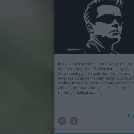
Reggel a kávé mellett a személyes profilom
emlékeit pörgettem. És elém került egy kép:
Schwarzenegger: Visszatértem ikonikus mémj
évvel ezelőtt akkor mentem vissza, Budapest
Szolnok megyébe. Most Zalában, egy szőlőh
a kis házikómban a konyhaasztalnál ülve,
rigófüttyöt hallgatva…
TOV