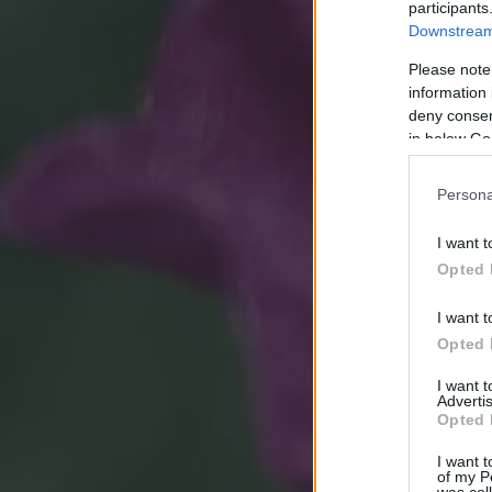
participants
Downstream 
Please note
information 
deny consent
in below Go
Persona
I want t
Opted 
I want t
Opted 
I want 
Advertis
Opted 
I want t
of my P
was col