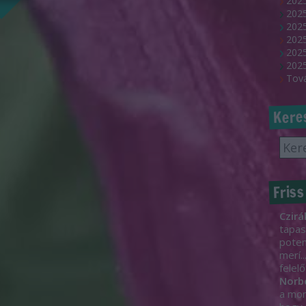
2025
202
2025
2025
2025
2025
Tov
Kere
Friss
Czirá
tapas
poten
merí..
felelő
Norb
a mon