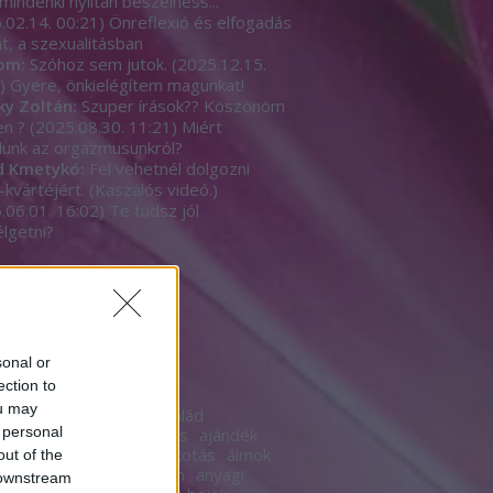
mindenki nyíltan beszèlhess...
.02.14. 00:21
)
Önreflexió és elfogadás
t, a szexualitásban
om:
Szóhoz sem jutok.
(
2025.12.15.
)
Gyere, önkielégítem magunkat!
ky Zoltán:
Szuper írások?? Köszönöm
en ?
(
2025.08.30. 11:21
)
Miért
unk az orgazmusunkról?
d Kmetykó:
Fel vehetnél dolgozni
-kvártéjért. (Kaszálós videó.)
.06.01. 16:02
)
Te tudsz jól
lgetni?
b
sonal or
ék
ection to
ou may
18
18+
acsaládazcsalád
 personal
yesélyt
advent
agyalás
ajándék
s
akarat
álarc
álca
alkotás
álmok
out of the
szék
alternatíva
anonim
anyagi
 downstream