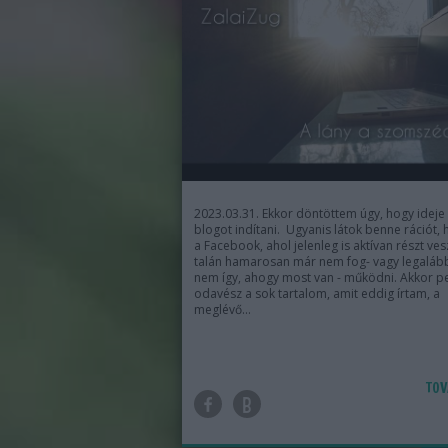
2023.03.31. Ekkor döntöttem úgy, hogy ideje
blogot indítani. Ugyanis látok benne rációt,
a Facebook, ahol jelenleg is aktívan részt ves
talán hamarosan már nem fog- vagy legaláb
nem így, ahogy most van - működni. Akkor p
odavész a sok tartalom, amit eddig írtam, a
meglévő…
TOV