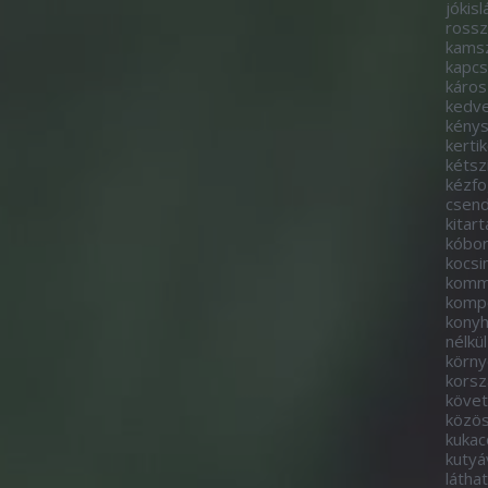
jókisl
rossz
kams
kapcs
káros
kedve
kény
kerti
kétsz
kézf
csen
kitart
kóbo
kocs
komm
komp
kony
nélkül
körny
korsz
követ
közö
kukac
kutyá
látha