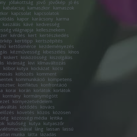
ány
jóllakottság
jövő
jövőkép
jó és
kabalacsaj
kamaszkor
kamaszok
zkor
kapcsolat
kapcsolatok
olódás
kapor
karácsony
karma
kaszálás
kávé
kedvesség
sség világnapja
kellesznekem
szer
kérdés
kert
kertészkedés
körkép
kertitipp
kertszépítés
ínű
kettősmérce
kezdeményezés
ogás
kézművesség
kibeszélés
kínos
d
kiskert
kisközösség
kiszolgálás
ás
kívánság
kivi
klímaváltozás
r
kóbor kutya
kockázat
kocsi
imosás
költözés
komment
entek
kommunikáció
kompetens
osztwc
konfliktus
konfrontáció
ha
korai
korán
korlátok
korlátok
kormány
kormánymögött
ezet
környezetvédelem
akváltás
kötődés
kovács
előzés
követés
közös
közösen
sség
közösségi média
kritika
ok
külsőség
kutya
kutyaszőr
valésmacskával
láng
lassan
lassú
tatlan munka
látta
lázadás