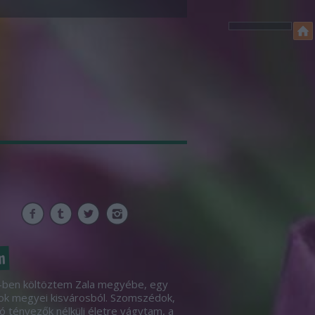
m
ben költöztem Zala megyébe, egy
ok megyei kisvárosból. Szomszédok,
ó tényezők nélküli életre vágytam, a