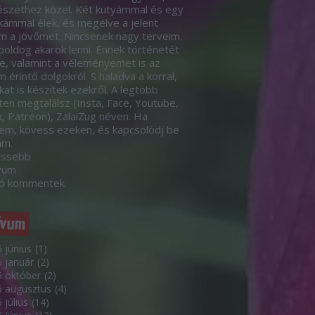
szethez közel. Két kutyámmal és egy
ámmal élek, és megélve a jelent
m a jövőmet. Nincsenek nagy terveim.
boldog akarok lenni. Ennek történetét
le, valamint a véleményemet is az
 érintő dolgokról. S haladva a korral,
kat is készítek ezekről. A legtöbb
eten megtalálsz (Insta, Face, Youtube,
k, Patreon), ZalaiZug néven. Ha
em, kövess ezeken, és kapcsolódj be
ám.
issebb
vum
só kommentek
ívum
 június
(
1
)
 január
(
2
)
 október
(
2
)
5 augusztus
(
4
)
 július
(
14
)