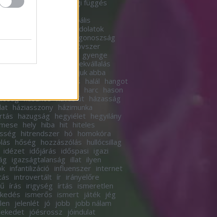
a
gazdagság
gazdasági függés
sági mobilitás
gender
erelmélet
globális
globális
elegedés
gondolat
gondolatok
olkodás
gondoskodás
gonoszság
etés
great reset
gumióvszer
rlás
gyár
gyári munka
gyenge
ek
gyereknevelés
gyerekvállalás
s
gyorsan
gyűrű
hagyjuk abba
ma
hagyomány
haladás
halál
hangot
ánytorgatás
haragszol?
harc
hason
lóság
hasznos
havas út
házasság
lat
háziasszony
házimunka
rtás
hazugság
hegyiélet
hegyilány
imese
hely
hiba
hit
hiteles
esség
hitrendszer
hó
homokóra
lás
hőség
hozzászólás
hullócsillag
idézet
időjárás
időspasi
igazi
ág
igazságtalanság
illat
ilyen
ok
infantilizáció
influenszer
internet
tás
introvertált
ír
irányelőre
tű
írás
irigység
írtás
ismeretlen
rkedés
ismerős
ismert
játék
jég
elen
jelenlét
jó
jobb
jobb nálam
lekedet
jóésrossz
jóindulat