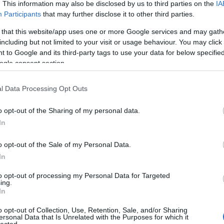
terhe
. This information may also be disclosed by us to third parties on the
IA
árnyo
Participants
that may further disclose it to other third parties.
autó
árnya
 that this website/app uses one or more Google services and may gath
bánta
including but not limited to your visit or usage behaviour. You may click 
basz
 to Google and its third-party tags to use your data for below specifi
üveg
besz
ogle consent section.
bizal
bókol
l Data Processing Opt Outs
Buda
bullyi
cinke
o opt-out of the Sharing of my personal data.
csekk
In
csúfo
degra
dícsé
o opt-out of the Sale of my Personal Data.
égbol
In
egyé
egys
to opt-out of processing my Personal Data for Targeted
éjjel
ing.
élete
In
éljam
elmúl
o opt-out of Collection, Use, Retention, Sale, and/or Sharing
első 
ersonal Data that Is Unrelated with the Purposes for which it
lected.