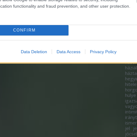
gazd
cation functionality and fraud prevention, and other user protection.
gazda
gend
felm
gond
görg
CONFIRM
gyako
gyer
gyor
hagy
Data Deletion
Data Access
Privacy Policy
ad
h
hason
háziál
házta
hegy
hitel
horgo
hülye
igazs
vagy
intimi
irány
isme
jel
j
jócse