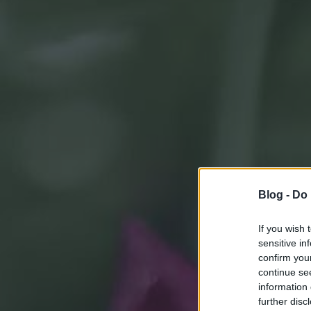
Blog -
Do 
If you wish 
sensitive in
confirm you
continue se
information 
further disc