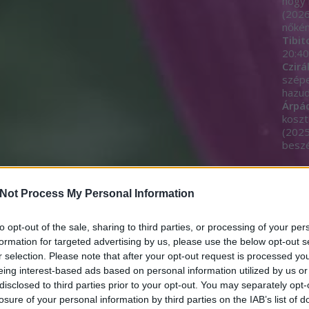
hogy 
(
2026
nőkén
Tibit
20:40
Czirá
szép
hazud
Árpá
koszt
(
2025
beszé
Egyé
Not Process My Personal Information
to opt-out of the sale, sharing to third parties, or processing of your per
Címk
formation for targeted advertising by us, please use the below opt-out s
r selection. Please note that after your opt-out request is processed y
11.11
eing interest-based ads based on personal information utilized by us or
adjeg
akará
disclosed to third parties prior to your opt-out. You may separately opt-
alom
losure of your personal information by third parties on the IAB’s list of