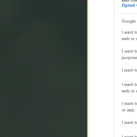
Opted 
Google 
I want t
web or d
I want t
purpose
I want 
I want t
web or d
I want t
or app.
I want t
I want t