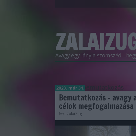
ZALAIZUG
Avagy egy lány a szomszéd ...hegyr
Címkék
»
bemutatkozás
2023. már 31.
Bemutatkozás - avagy 
célok megfogalmazása
írta:
ZalaiZug