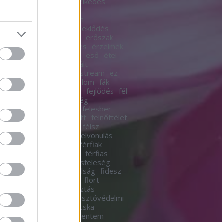
r
emberésember
emelkedés
k
emlékek
empátia
én
esmadár
én így szoktam
hangok
erdeimese
érdeklődés
erkölcs
erkölcsös
erő
erőszak
ka
erotikus
érzékenyítés
érzelmek
esélyegyenlőség
esik
eső
étel
ak
évszakok
extrovertált
evalóságod
eznemmainstream
ez
fa
facebook
fagy
fájdalom
fák
ás
fecskék
fejbendőlel
fejlődés
fél
em
félelmetes
felelősség
ősségvállalás
felelőtlen
felesben
és
felhőszakadás
felnőtt
felnőttélet
t élet
felnőtt tartalom
félsz
ínesség
féltékenység
felvonulás
ista
feminizmus
férfi
férfiak
akésnők
férfiaknak lehet
férfias
ésnő
férfi energia
férjésfeleség
s
fészek
fiatalnő
fiatalság
fidesz
lem
figyelmesség
film
flört
dalom
fogajd el
fogyasztás
sztói társadalom
fogyasztóvédelmi
ny
forgalom
főzés
fricska
ögés
függőség
futni mentem