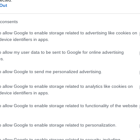
embe
Out
emlé
ének
erdei
consents
erdő
eroti
o allow Google to enable storage related to advertising like cookies on
esély
evice identifiers in apps.
évsz
ezat
van
o allow my user data to be sent to Google for online advertising
favág
s.
félel
felel
to allow Google to send me personalized advertising.
fizet
felnőt
felsz
o allow Google to enable storage related to analytics like cookies on
femin
evice identifiers in apps.
férfi
férfi
o allow Google to enable storage related to functionality of the website
festé
figye
foga
fogya
o allow Google to enable storage related to personalization.
törvé
fröcs
o allow Google to enable storage related to security, including