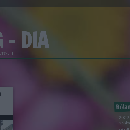
 - DIA
ől. :)
a
Róla
2022-
szoln
zavar