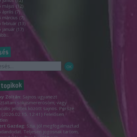
 június
(
12
)
5 május
(
12
)
 április
(
7
)
 március
(
7
)
 február
(
13
)
 január
(
17
)
ább
...
sés
 topikok
ky Zoltán:
Sajnos ugyanezt
ztaltam sok ismererösöm, vagy
ciális jelöltek között sajnos. Persze
.
(
2026.02.15. 12:41
)
Felelősen
tlen
ert Gazdag:
Szia. Jól megfogalmaztad
dandodat. Teljesen jogosnak tartom,