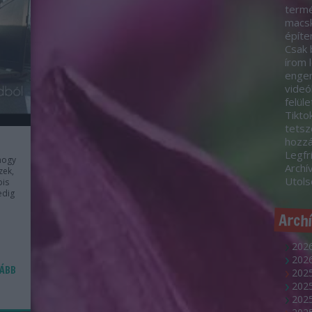
termé
macsk
építe
Csak 
írom 
engem
videó
felül
Tikto
tetsz
hozz
Legfr
 hogy
Archí
zek,
Utol
bis
edig
Arch
2026
2026
ÁBB
2025
202
2025