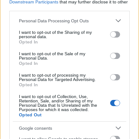
Downstream Participants
that may further disclose it to other
third parties.
Please note that this website/app uses one or more Google
Personal Data Processing Opt Outs
services and may gather and store information including but
not limited to your visit or usage behaviour. You may click to
I want to opt-out of the Sharing of my
personal data.
grant or deny consent to Google and its third-party tags to
Opted In
use your data for below specified purposes in below Google
consent section.
I want to opt-out of the Sale of my
Personal Data.
Opted In
I want to opt-out of processing my
Personal Data for Targeted Advertising.
Opted In
Ha mást gondolsz? H:lye vagy!/?
I want to opt-out of Collection, Use,
Retention, Sale, and/or Sharing of my
ZalaiZug
•
2025. október 06.
0
Personal Data that Is Unrelated with the
Purposes for which it was collected.
Opted Out
Ellentétes vélemény
Google consents
A minap feltettem egy képet, amihez írtam szöveges