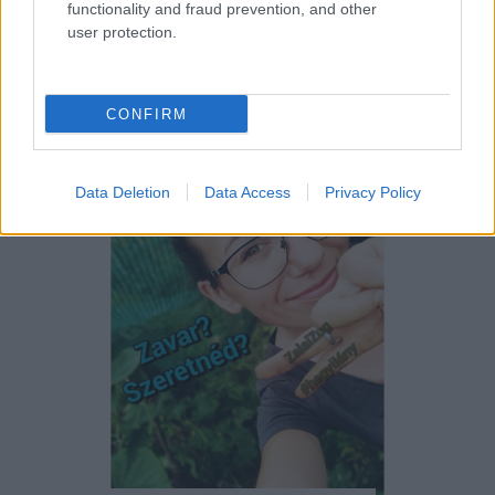
functionality and fraud prevention, and other
Utálom a kaprot
user protection.
A szagát sem bírom. Mikor gyerekként tökfőzelékben
kellett ennem, konkrétan volt, hogy visszahánytam
az egészet. De eldöntenem ...
CONFIRM
Data Deletion
Data Access
Privacy Policy