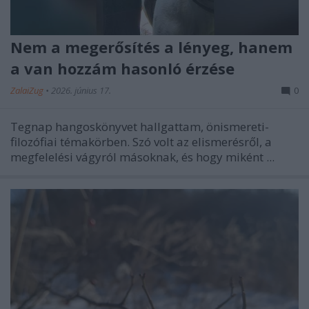
Nem a megerősítés a lényeg, hanem
a van hozzám hasonló érzése
ZalaiZug
•
2026. június 17.
0
Tegnap hangoskönyvet hallgattam, önismereti-
filozófiai témakörben. Szó volt az elismerésről, a
megfelelési vágyról másoknak, és hogy miként ...