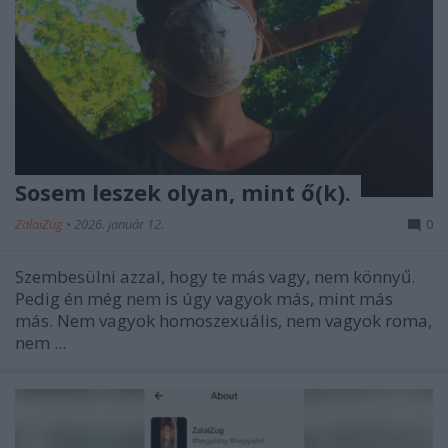
Sosem leszek olyan, mint ő(k).
ZalaiZug
•
2026. január 12.
0
Szembesülni azzal, hogy te más vagy, nem könnyű.
Pedig én még nem is úgy vagyok más, mint más
más. Nem vagyok homoszexuális, nem vagyok roma,
nem ...