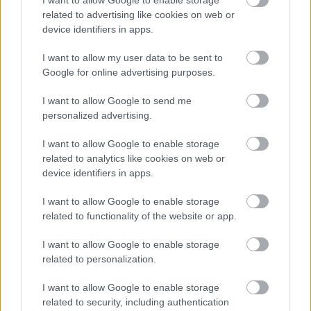
I want to allow Google to enable storage
posztot. Egy statisztikáról, ahol a háziállatokkal való
related to advertising like cookies on web or
alváshoz társult ...
device identifiers in apps.
I want to allow my user data to be sent to
Google for online advertising purposes.
I want to allow Google to send me
personalized advertising.
I want to allow Google to enable storage
related to analytics like cookies on web or
device identifiers in apps.
I want to allow Google to enable storage
related to functionality of the website or app.
I want to allow Google to enable storage
related to personalization.
KaporKlaudia
I want to allow Google to enable storage
ZalaiZug
•
2025. augusztus 06.
0
related to security, including authentication