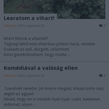
Learatom a vihart!
ZalaiZug
•
2025. augusztus 03.
0
Miért félünk a vihartól?
Tegnap késő este viharban jöttem haza, vezetve.
Szakadt az eső, dörgött, villámlott.
Azon gondolkodtam, hogy mióta ...
Komédiával a valóság ellen
ZalaiZug
•
2025. augusztus 03.
0
Szeretnél nevetni. Jól érezni magad, kikapcsolni nap
végén az agyad.
Kéred, hogy én is inkább ilyet írjak: cukit, kedveset,
vidámat, olyan ...