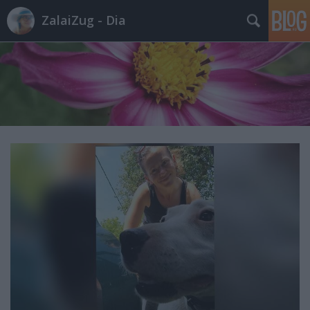
ZalaiZug - Dia