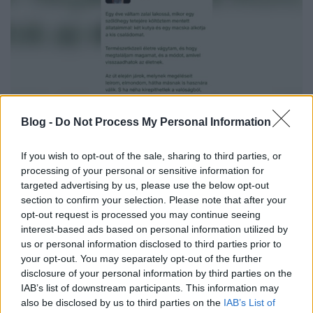
Blog -
Do Not Process My Personal Information
If you wish to opt-out of the sale, sharing to third parties, or
Miért van kevesebb bejegyzés itt?
processing of your personal or sensitive information for
targeted advertising by us, please use the below opt-out
ZalaiZug
•
2025. október 06.
0
section to confirm your selection. Please note that after your
opt-out request is processed you may continue seeing
interest-based ads based on personal information utilized by
Biztosan észrevettétek, hogy kevésbé vagyok aktív
us or personal information disclosed to third parties prior to
ezen a felületen.
your opt-out. You may separately opt-out of the further
Pedig, elárulom, nem hogy kevesebbet írok, de még
disclosure of your personal information by third parties on the
többet. Illetve a videós ...
IAB’s list of downstream participants. This information may
also be disclosed by us to third parties on the
IAB’s List of