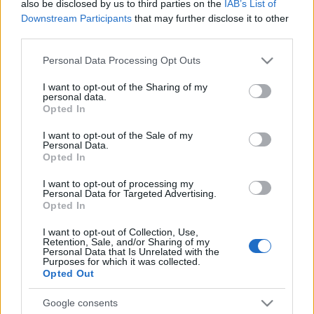
also be disclosed by us to third parties on the
IAB’s List of
Downstream Participants
that may further disclose it to other
third parties.
Please note that this website/app uses one or more Google
Personal Data Processing Opt Outs
services and may gather and store information including but
not limited to your visit or usage behaviour. You may click to
I want to opt-out of the Sharing of my
personal data.
grant or deny consent to Google and its third-party tags to
Opted In
use your data for below specified purposes in below Google
Zavar? És? Mit teszel ellene?
consent section.
I want to opt-out of the Sale of my
Personal Data.
Vagy azért, hogy elérd amit szeretnél?
Opted In
ZalaiZug
•
2025. augusztus 05.
0
I want to opt-out of processing my
Personal Data for Targeted Advertising.
Opted In
Tegnap munka közben fel-felnézegettem, és
figyelgettem körbe az embereken, nem elítélően,
I want to opt-out of Collection, Use,
inkább kíváncsian. Leginkább a külső jegyeket.
Retention, Sale, and/or Sharing of my
Personal Data that Is Unrelated with the
Elhízás, foghiány, öltözködés, frizura, miegymás. S
Purposes for which it was collected.
azt figyeltem, kinek milyen a mozdulata,
Opted Out
energetikája. Ki érzi jól magát, ki elégedett és
mosolyog őszintén és…
Google consents