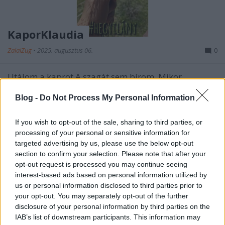
KaporKlaudia
ZalaiZug
•
2025. augusztus 06.
0
Utálom a kaprot A szagát sem bírom. Mikor
gyerekként tökfőzelékben kellett ennem, konkrétan
volt, hogy visszahánytam az egészet. De eldöntenem
Blog -
Do Not Process My Personal Information
akkor még nem lehetett, hogy kerülöm. Anyám
diktátor volt, ennem kellett. Ez van fiam – mondta.
If you wish to opt-out of the sale, sharing to third parties, or
Ne válogass. És ugyan hányni sem szeretek, de
processing of your personal or sensitive information for
legalább…
targeted advertising by us, please use the below opt-out
section to confirm your selection. Please note that after your
opt-out request is processed you may continue seeing
interest-based ads based on personal information utilized by
us or personal information disclosed to third parties prior to
your opt-out. You may separately opt-out of the further
disclosure of your personal information by third parties on the
IAB’s list of downstream participants. This information may