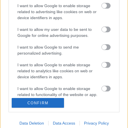
I want to allow Google to enable storage
related to advertising like cookies on web or
device identifiers in apps.
I want to allow my user data to be sent to
Google for online advertising purposes.
I want to allow Google to send me
personalized advertising.
I want to allow Google to enable storage
related to analytics like cookies on web or
device identifiers in apps.
I want to allow Google to enable storage
related to functionality of the website or app.
Learatom a vihart!
CONFIRM
I want to allow Google to enable storage
ZalaiZug
•
2025. augusztus 03.
0
related to personalization.
Miért félünk a vihartól? Tegnap késő este viharban
Data Deletion
Data Access
Privacy Policy
I want to allow Google to enable storage