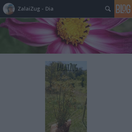
ZalaiZug - Dia